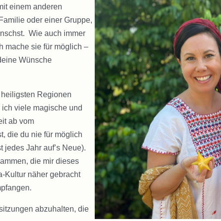
mit einem anderen
Familie oder einer Gruppe,
wünschst. Wie auch immer
ch mache sie für möglich –
 deine Wünsche
r heiligsten Regionen
 ich viele magische und
eit ab vom
 die du nie für möglich
t jedes Jahr auf’s Neue).
sammen, die mir dieses
-Kultur näher gebracht
mpfangen.
lsitzungen abzuhalten, die