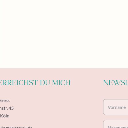
erreichst Du mich
NEWSL
Gress
nstr. 45
 Köln
ling@hotmail.de