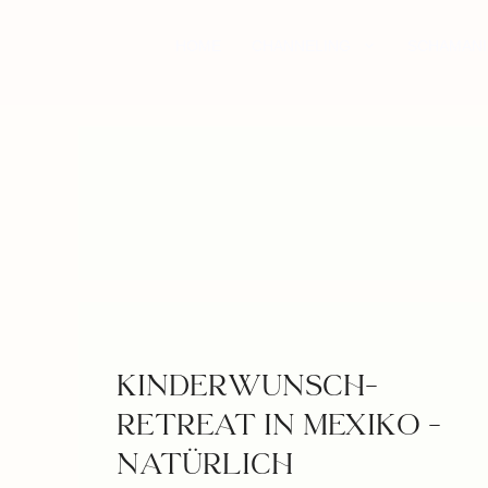
Zum
Inhalt
HOME
CHANNELING
SCHAMAN
springen
Kinderwunsch-
Retreat in Mexiko –
natürlich